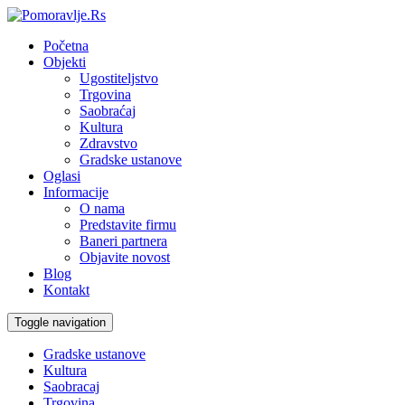
Početna
Objekti
Ugostiteljstvo
Trgovina
Saobraćaj
Kultura
Zdravstvo
Gradske ustanove
Oglasi
Informacije
O nama
Predstavite firmu
Baneri partnera
Objavite novost
Blog
Kontakt
Toggle navigation
Gradske ustanove
Kultura
Saobracaj
Trgovina