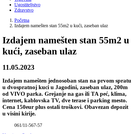
Ugostiteljstvo
Zdravstvo
Početna
Izdajem namešten stan 55m2 u kući, zaseban ulaz
Izdajem namešten stan 55m2 u
kući, zaseban ulaz
11.05.2023
Izdajem namešten jednosoban stan na prvom spratu
u dvospratnoj kuci u Jagodini, zaseban ulaz, 200m
od VIVO parka. Grejanje na gas ili TA peć, klima,
internet, kablovska TV, dve terase i parking mesto.
Cena 150eur plus ostali troškovi. Obavezan depozit
u visini kirije.
061/11-567-57