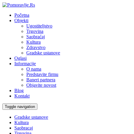
Početna
Objekti
Ugostiteljstvo
Trgovina
Saobraćaj
Kultura
Zdravstvo
Gradske ustanove
Oglasi
Informacije
O nama
Predstavite firmu
Baneri partnera
Objavite novost
Blog
Kontakt
Toggle navigation
Gradske ustanove
Kultura
Saobracaj
Trgovina