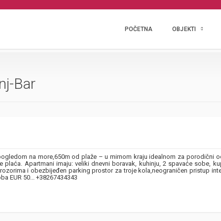
POČETNA
OBJEKTI
nj-Bar
 pogledom na more,650m od plaže – u mirnom kraju idealnom za porodični 
plaća. Apartmani imaju: veliki dnevni boravak, kuhinju, 2 spavaće sobe, kup
rozorima i obezbijeđen parking prostor za troje kola,neograničen pristup inte
oba EUR 50... +38267434343