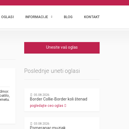
OGLASI
INFORMACIJE
BLOG
KONTAKT
Unesite vaš oglas
Poslednje uneti oglasi
odmor.
05.08.2026
atilo,
Border Collie-Border koli štenad
rnetu.
pogledajte ceo oglas
03.08.2026
Pomeranac muzjak