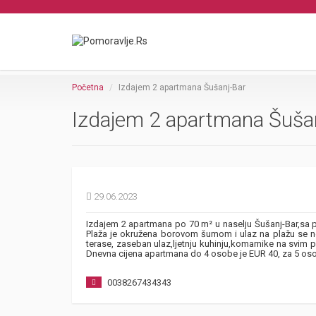
Početna
Izdajem 2 apartmana Šušanj-Bar
Izdajem 2 apartmana Šuša
29.06.2023
Izdajem 2 apartmana po 70 m² u naselju Šušanj-Bar,sa
Plaža je okružena borovom šumom i ulaz na plažu se ne 
terase, zaseban ulaz,ljetnju kuhinju,komarnike na svim p
Dnevna cijena apartmana do 4 osobe je EUR 40, za 5 os
0038267434343