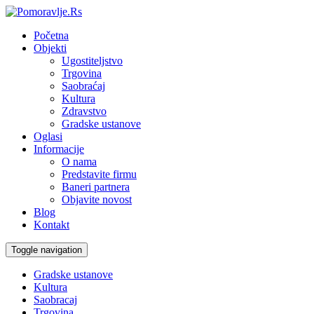
Početna
Objekti
Ugostiteljstvo
Trgovina
Saobraćaj
Kultura
Zdravstvo
Gradske ustanove
Oglasi
Informacije
O nama
Predstavite firmu
Baneri partnera
Objavite novost
Blog
Kontakt
Toggle navigation
Gradske ustanove
Kultura
Saobracaj
Trgovina