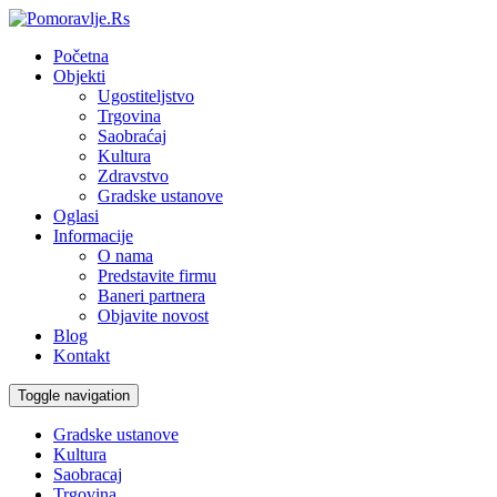
Početna
Objekti
Ugostiteljstvo
Trgovina
Saobraćaj
Kultura
Zdravstvo
Gradske ustanove
Oglasi
Informacije
O nama
Predstavite firmu
Baneri partnera
Objavite novost
Blog
Kontakt
Toggle navigation
Gradske ustanove
Kultura
Saobracaj
Trgovina