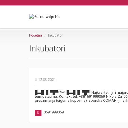
Početna
Inkubatori
Inkubatori
12.03.2021
█▬█ █ ▀█▀**** █▬█ █ ▀█▀ Najkvalitetniji i najprodav
termostatima. Kontakt tel. +381691999069 Nikola Za 56 
preuzimanja (sigurna kupovina) Isporuka ODMAH (ima ih
0691999069