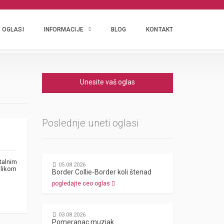
OGLASI
INFORMACIJE
BLOG
KONTAKT
Unesite vaš oglas
Poslednje uneti oglasi
talnim
05.08.2026
ilikom
Border Collie-Border koli štenad
pogledajte ceo oglas
03.08.2026
Pomeranac muzjak