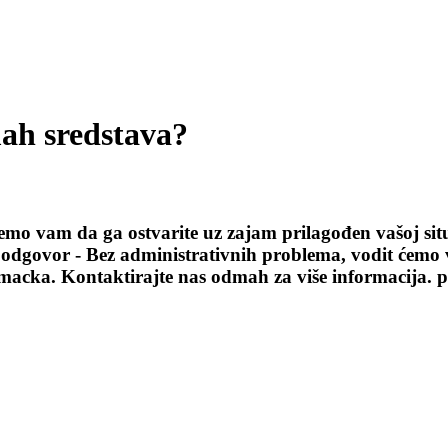
mah sredstava?
o vam da ga ostvarite uz zajam prilagođen vašoj situac
z odgovor - Bez administrativnih problema, vodit ćemo
emacka. Kontaktirajte nas odmah za više informacija