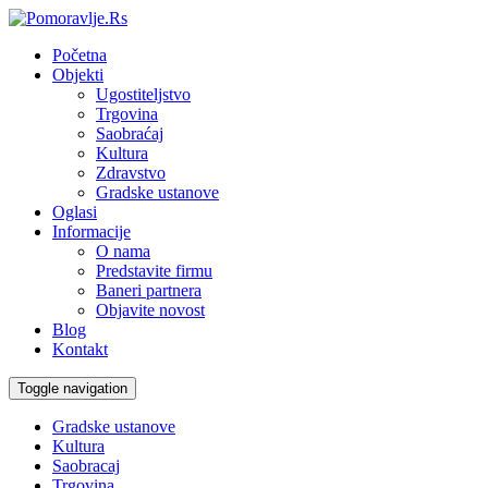
Početna
Objekti
Ugostiteljstvo
Trgovina
Saobraćaj
Kultura
Zdravstvo
Gradske ustanove
Oglasi
Informacije
O nama
Predstavite firmu
Baneri partnera
Objavite novost
Blog
Kontakt
Toggle navigation
Gradske ustanove
Kultura
Saobracaj
Trgovina