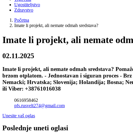
Ugostiteljstvo
Zdravstvo
Početna
Imate li projekt, ali nemate odmah sredstava?
Imate li projekt, ali nemate od
02.11.2025
Imate li projekt, ali nemate odmah sredstava? Pomažem
brzom otplatom. - Jednostavan i siguran proces - Br
Nemacki; Hrvatska; Slovenija; Holandija; Bosna; N
ili Viber: +38761016038
0616958462
pfs.rusvelt274@gmail.com
Unesite vaš oglas
Poslednje uneti oglasi