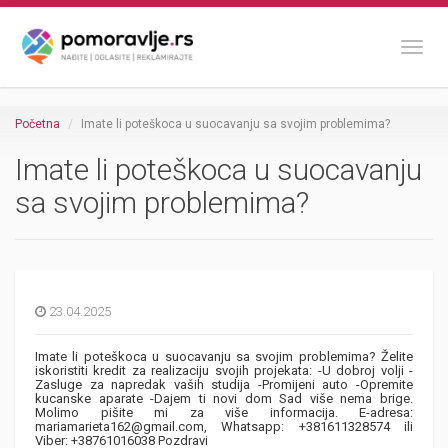
Toggl
Početna
Imate li poteškoca u suocavanju sa svojim problemima?
Imate li poteškoca u suocavanju
sa svojim problemima?
23.04.2025
Imate li poteškoca u suocavanju sa svojim problemima? Želite
iskoristiti kredit za realizaciju svojih projekata: -U dobroj volji -
Zasluge za napredak vaših studija -Promijeni auto -Opremite
kucanske aparate -Dajem ti novi dom Sad više nema brige.
Molimo pišite mi za više informacija. E-adresa:
mariamarieta162@gmail.com, Whatsapp: +381611328574 ili
Viber: +38761016038 Pozdravi