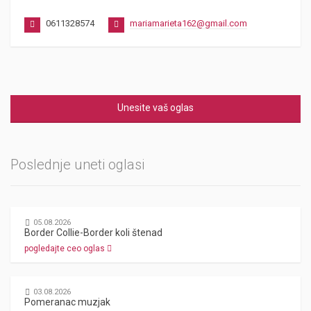
0611328574
mariamarieta162@gmail.com
Unesite vaš oglas
Poslednje uneti oglasi
05.08.2026
Border Collie-Border koli štenad
pogledajte ceo oglas
03.08.2026
Pomeranac muzjak