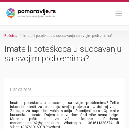
Toggl
Početna
Imate li poteškoca u suocavanju sa svojim problemima?
Imate li poteškoca u suocavanju
sa svojim problemima?
30.03.2025
Imate li poteškoca u suocavanju sa svojim problemima? Želite
iskoristiti kredit za realizaciju svojih projekata: -U dobroj volji -
Zasluge za napredak vaših studija -Promijeni auto -Opremite
kucanske aparate -Dajem ti novi dom Sad više nema brige.
Molimo pišite mi za više informacija. E-adresa:
mariamarieta162@gmail.com, Whatsapp: +381611328574 ili
Viber: +38761016038 Pozdravi