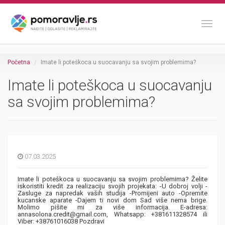
Toggl
Početna
Imate li poteškoca u suocavanju sa svojim problemima?
Imate li poteškoca u suocavanju
sa svojim problemima?
07.03.2025
Imate li poteškoca u suocavanju sa svojim problemima? Želite
iskoristiti kredit za realizaciju svojih projekata: -U dobroj volji -
Zasluge za napredak vaših studija -Promijeni auto -Opremite
kucanske aparate -Dajem ti novi dom Sad više nema brige.
Molimo pišite mi za više informacija. E-adresa:
annasolona.credit@gmail.com, Whatsapp: +381611328574 ili
Viber: +38761016038 Pozdravi