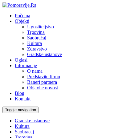
Početna
Objekti
Ugostiteljstvo
Trgovina
Saobraćaj
Kultura
Zdravstvo
Gradske ustanove
Oglasi
Informacije
O nama
Predstavite firmu
Baneri partnera
Objavite novost
Blog
Kontakt
Toggle navigation
Gradske ustanove
Kultura
Saobracaj
Trgovina