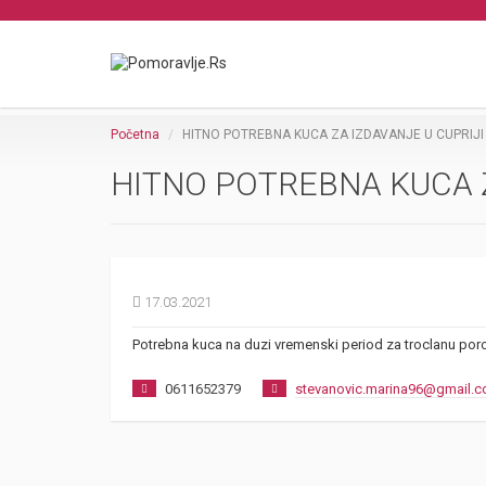
Početna
HITNO POTREBNA KUCA ZA IZDAVANJE U CUPRIJI
HITNO POTREBNA KUCA Z
17.03.2021
Potrebna kuca na duzi vremenski period za troclanu poro
0611652379
stevanovic.marina96@gmail.