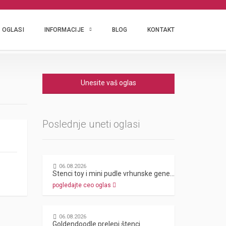
OGLASI
INFORMACIJE
BLOG
KONTAKT
Unesite vaš oglas
Poslednje uneti oglasi
06.08.2026
Stenci toy i mini pudle vrhunske genetike
pogledajte ceo oglas
06.08.2026
Goldendoodle prelepi štenci