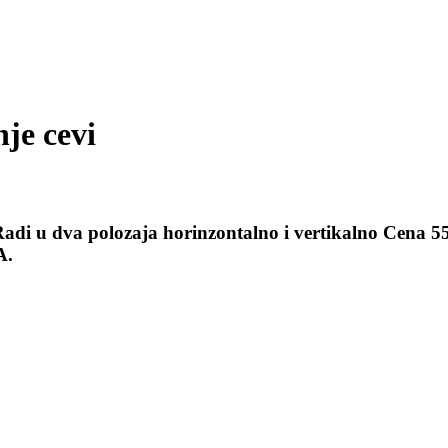
je cevi
e Radi u dva polozaja horinzontalno i vertikalno C
A.