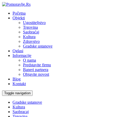
Početna
Objekti
Ugostiteljstvo
Trgovina
Saobraćaj
Kultura
Zdravstvo
Gradske ustanove
Oglasi
Informacije
O nama
Predstavite firmu
Baneri partnera
Objavite novost
Blog
Kontakt
Toggle navigation
Gradske ustanove
Kultura
Saobracaj
Trgovina