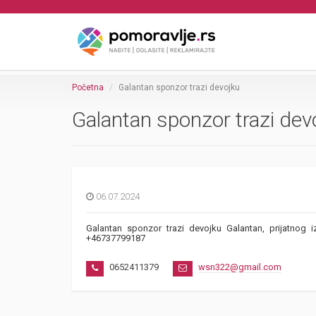
Početna
Galantan sponzor trazi devojku
Galantan sponzor trazi dev
06.07.2024
Galantan sponzor trazi devojku Galantan, prijatnog i
+46737799187
0652411379
wsn322@gmail.com