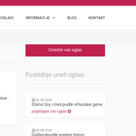
OGLASI
INFORMACIJE
BLOG
KONTAKT
Unesite vaš oglas
Poslednje uneti oglasi
iber :
06.08.2026
Stenci toy i mini pudle vrhunske genetike
pogledajte ceo oglas
06.08.2026
Goldendoodle prelepi štenci