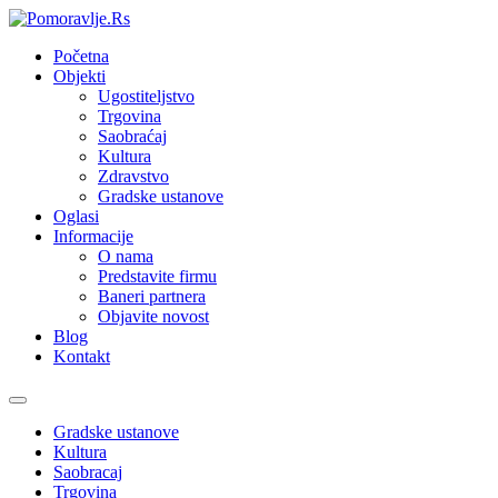
Početna
Objekti
Ugostiteljstvo
Trgovina
Saobraćaj
Kultura
Zdravstvo
Gradske ustanove
Oglasi
Informacije
O nama
Predstavite firmu
Baneri partnera
Objavite novost
Blog
Kontakt
Toggle
navigation
Gradske ustanove
Kultura
Saobracaj
Trgovina