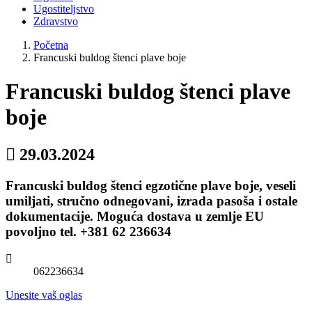
Ugostiteljstvo
Zdravstvo
Početna
Francuski buldog štenci plave boje
Francuski buldog štenci plave
boje
29.03.2024
Francuski buldog štenci egzotične plave boje, veseli
umiljati, stručno odnegovani, izrada pasoša i ostale
dokumentacije. Moguća dostava u zemlje EU
povoljno tel. +381 62 236634
062236634
Unesite vaš oglas