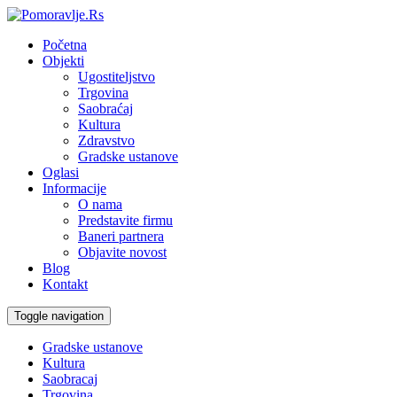
Početna
Objekti
Ugostiteljstvo
Trgovina
Saobraćaj
Kultura
Zdravstvo
Gradske ustanove
Oglasi
Informacije
O nama
Predstavite firmu
Baneri partnera
Objavite novost
Blog
Kontakt
Toggle navigation
Gradske ustanove
Kultura
Saobracaj
Trgovina