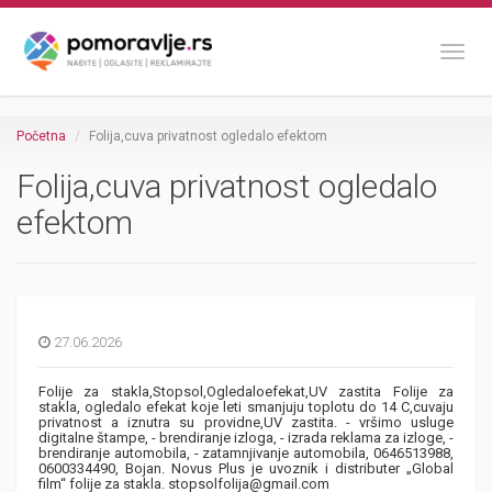
Toggl
Početna
Folija,cuva privatnost ogledalo efektom
Folija,cuva privatnost ogledalo
efektom
27.06.2026
Folije za stakla,Stopsol,Ogledaloefekat,UV zastita Folije za
stakla, ogledalo efekat koje leti smanjuju toplotu do 14 C,cuvaju
privatnost a iznutra su providne,UV zastita. - vršimo usluge
digitalne štampe, - brendiranje izloga, - izrada reklama za izloge, -
brendiranje automobila, - zatamnjivanje automobila, 0646513988,
0600334490, Bojan. Novus Plus je uvoznik i distributer „Global
film“ folije za stakla. stopsolfolija@gmail.com