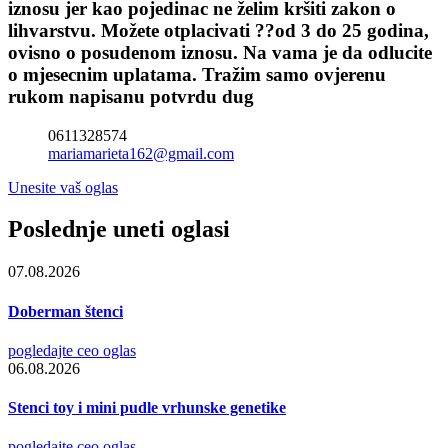
iznosu jer kao pojedinac ne želim kršiti zakon o
lihvarstvu. Možete otplacivati ??od 3 do 25 godina,
ovisno o posudenom iznosu. Na vama je da odlucite
o mjesecnim uplatama. Tražim samo ovjerenu
rukom napisanu potvrdu dug
0611328574
mariamarieta162@gmail.com
Unesite vaš oglas
Poslednje uneti oglasi
07.08.2026
Doberman štenci
pogledajte ceo oglas
06.08.2026
Stenci toy i mini pudle vrhunske genetike
pogledajte ceo oglas