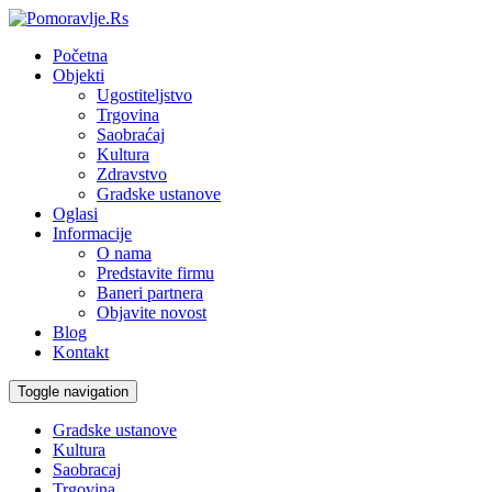
Početna
Objekti
Ugostiteljstvo
Trgovina
Saobraćaj
Kultura
Zdravstvo
Gradske ustanove
Oglasi
Informacije
O nama
Predstavite firmu
Baneri partnera
Objavite novost
Blog
Kontakt
Toggle navigation
Gradske ustanove
Kultura
Saobracaj
Trgovina