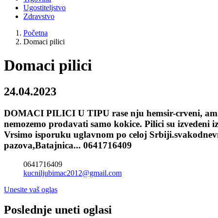
Ugostiteljstvo
Zdravstvo
Početna
Domaci pilici
Domaci pilici
24.04.2023
DOMACI PILICI U TIPU rase nju hemsir-crveni, amrok-
nemozemo prodavati samo kokice. Pilici su izvedeni iz 
Vrsimo isporuku uglavnom po celoj Srbiji.svakodnev
pazova,Batajnica... 0641716409
0641716409
kucniljubimac2012@gmail.com
Unesite vaš oglas
Poslednje uneti oglasi