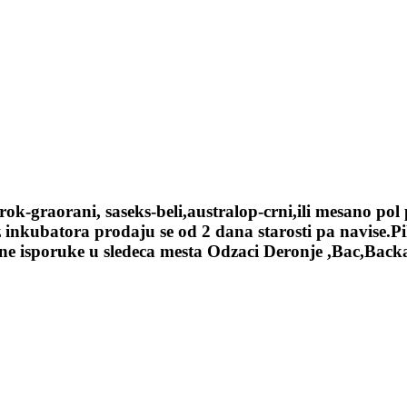
graorani, saseks-beli,australop-crni,ili mesano pol p
inkubatora prodaju se od 2 dana starosti pa navise.Pilic
ne isporuke u sledeca mesta Odzaci Deronje ,Bac,Back