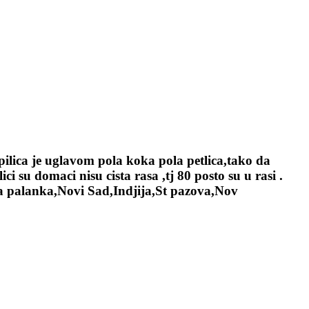
ilica je uglavom pola koka pola petlica,tako da
i su domaci nisu cista rasa ,tj 80 posto su u rasi .
a palanka,Novi Sad,Indjija,St pazova,Nov