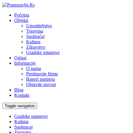
Početna
Objekti
Ugostiteljstvo
Trgovina
Saobraćaj
Kultura
Zdravstvo
Gradske ustanove
Oglasi
Informacije
O nama
Predstavite firmu
Baneri partnera
Objavite novost
Blog
Kontakt
Toggle navigation
Gradske ustanove
Kultura
Saobracaj
Trgovina