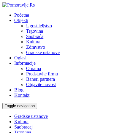
Početna
Objekti
Ugostiteljstvo
Trgovina
Saobraćaj
Kultura
Zdravstvo
Gradske ustanove
Oglasi
Informacije
O nama
Predstavite firmu
Baneri partnera
Objavite novost
Blog
Kontakt
Toggle navigation
Gradske ustanove
Kultura
Saobracaj
Trgovina