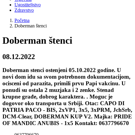
Ugostiteljstvo
Zdravstvo
Početna
Doberman štenci
Doberman štenci
08.12.2022
Doberman stenci ostenjeni 05.10.2022 godine. U
novi dom idu sa svom potrebnom dokumentacijom,
ocisceni od parazita, primili prvu Papi vakcinu. U
ponudi su ostala 2 muzjaka i 2 zenke. Stenad
krupne građe, dobrog karaktera. . Moguc je
dogovor oko transporta u Srbiji. Otac: CAPO DI
PATRIA PACO - BIS, 2xVP1, 3x5, 3xPRM, JchSrb,
DCM-Clear, DOBERMAN KUP V2. Majka: PRIDE
OF MANDIC ANUBIS - 1x5 Kontakt: 0637796670
0637796670