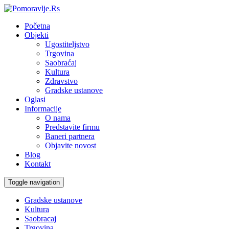
Početna
Objekti
Ugostiteljstvo
Trgovina
Saobraćaj
Kultura
Zdravstvo
Gradske ustanove
Oglasi
Informacije
O nama
Predstavite firmu
Baneri partnera
Objavite novost
Blog
Kontakt
Toggle navigation
Gradske ustanove
Kultura
Saobracaj
Trgovina