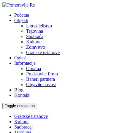
Početna
Objekti
Ugostiteljstvo
Trgovina
Saobraćaj
Kultura
Zdravstvo
Gradske ustanove
Oglasi
Informacije
O nama
Predstavite firmu
Baneri partnera
Objavite novost
Blog
Kontakt
Toggle navigation
Gradske ustanove
Kultura
Saobracaj
Trgovina