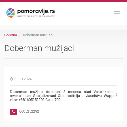
Toggl
Početna
Doberman mužijaci
Doberman mužijaci
21.10.2024
Doberman mužijaci dostupni 3 meseca stari Vakcinksani ,
revakcinisani Socijalizovani Oba roditelja u vlasništvu Wapp /
viber +381605252292 Cena 700
0605252292