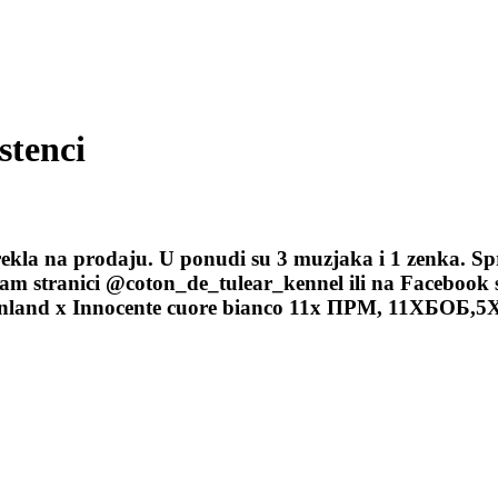
stenci
rekla na prodaju. U ponudi su 3 muzjaka i 1 zenka. Sp
ram stranici @coton_de_tulear_kennel ili na Facebook s
ichonland x Innocente cuore bianco 11х ПРМ, 11ХБ