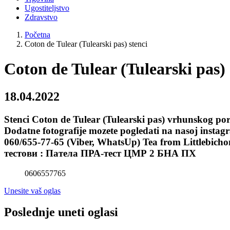
Ugostiteljstvo
Zdravstvo
Početna
Coton de Tulear (Tulearski pas) stenci
Coton de Tulear (Tulearski pas) 
18.04.2022
Stenci Coton de Tulear (Tulearski pas) vrhunskog po
Dodatne fotografije mozete pogledati na nasoj instag
060/655-77-65 (Viber, WhatsUp) Tea from Littleb
тестови : Патела ПРА-тест ЦМР 2 БНА ПХ
0606557765
Unesite vaš oglas
Poslednje uneti oglasi