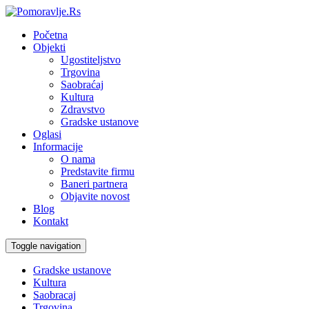
Početna
Objekti
Ugostiteljstvo
Trgovina
Saobraćaj
Kultura
Zdravstvo
Gradske ustanove
Oglasi
Informacije
O nama
Predstavite firmu
Baneri partnera
Objavite novost
Blog
Kontakt
Toggle navigation
Gradske ustanove
Kultura
Saobracaj
Trgovina