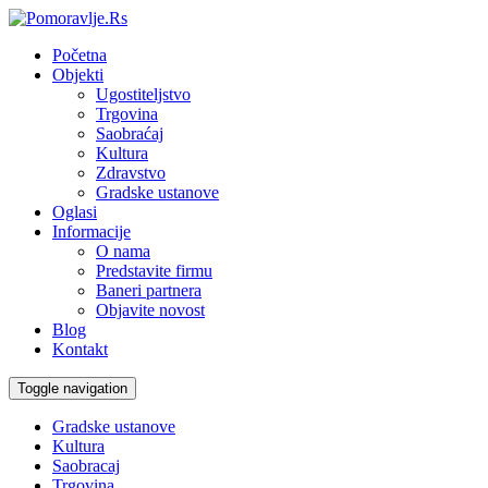
Početna
Objekti
Ugostiteljstvo
Trgovina
Saobraćaj
Kultura
Zdravstvo
Gradske ustanove
Oglasi
Informacije
O nama
Predstavite firmu
Baneri partnera
Objavite novost
Blog
Kontakt
Toggle navigation
Gradske ustanove
Kultura
Saobracaj
Trgovina