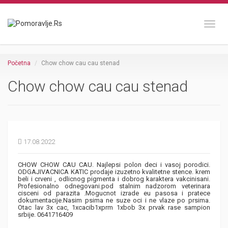
Toggl
Početna
Chow chow cau cau stenad
Chow chow cau cau stenad
17.08.2022
CHOW CHOW CAU CAU. Najlepsi polon deci i vasoj porodici.
ODGAJIVACNICA KATIC prodaje izuzetno kvalitetne stence. krem
beli i crveni , odlicnog pigmenta i dobrog karaktera vakcinisani.
Profesionalno odnegovani.pod stalnim nadzorom veterinara
cisceni od parazita .Mogucnot izrade eu pasosa i pratece
dokumentacije.Nasim psima ne suze oci i ne vlaze po prsima.
Otac lav 3x cac, 1xcacib1xprm 1xbob 3x prvak rase sampion
srbije. 0641716409