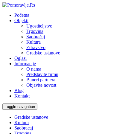
Početna
Objekti
Ugostiteljstvo
Trgovina
Saobraćaj
Kultura
Zdravstvo
Gradske ustanove
Oglasi
Informacije
O nama
Predstavite firmu
Baneri partnera
Objavite novost
Blog
Kontakt
Toggle navigation
Gradske ustanove
Kultura
Saobracaj
Trgovina