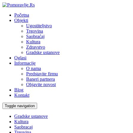
Početna
Objekti
Ugostiteljstvo
Trgovina
Saobraćaj
Kultura
Zdravstvo
Gradske ustanove
Oglasi
Informacije
O nama
Predstavite firmu
Baneri partnera
Objavite novost
Blog
Kontakt
Toggle navigation
Gradske ustanove
Kultura
Saobracaj
Trgovina