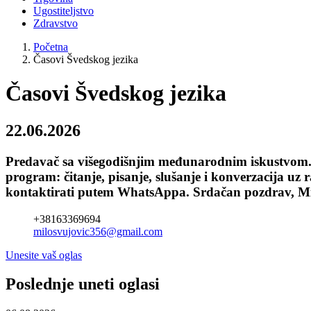
Ugostiteljstvo
Zdravstvo
Početna
Časovi Švedskog jezika
Časovi Švedskog jezika
22.06.2026
Predavač sa višegodišnjim međunarodnim iskustvom. 
program: čitanje, pisanje, slušanje i konverzacija uz 
kontaktirati putem WhatsAppa. Srdačan pozdrav, Mi
+38163369694
milosvujovic356@gmail.com
Unesite vaš oglas
Poslednje uneti oglasi