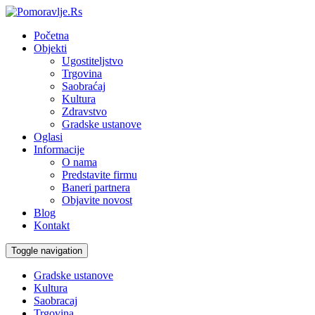
Početna
Objekti
Ugostiteljstvo
Trgovina
Saobraćaj
Kultura
Zdravstvo
Gradske ustanove
Oglasi
Informacije
O nama
Predstavite firmu
Baneri partnera
Objavite novost
Blog
Kontakt
Toggle navigation
Gradske ustanove
Kultura
Saobracaj
Trgovina