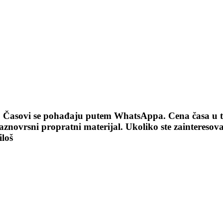
Časovi se pohađaju putem WhatsAppa. Cena časa u tra
raznovrsni propratni materijal. Ukoliko ste zainteresova
loš