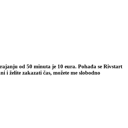
janju od 50 minuta je 10 eura. Pohađa se Rivstart
ni i želite zakazati čas, možete me slobodno