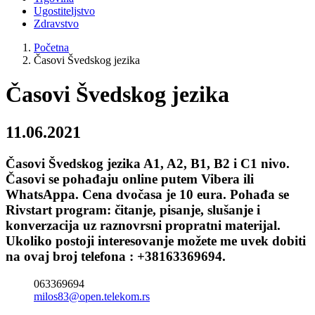
Ugostiteljstvo
Zdravstvo
Početna
Časovi Švedskog jezika
Časovi Švedskog jezika
11.06.2021
Časovi Švedskog jezika A1, A2, B1, B2 i C1 nivo.
Časovi se pohađaju online putem Vibera ili
WhatsAppa. Cena dvočasa je 10 eura. Pohađa se
Rivstart program: čitanje, pisanje, slušanje i
konverzacija uz raznovrsni propratni materijal.
Ukoliko postoji interesovanje možete me uvek dobiti
na ovaj broj telefona : +38163369694.
063369694
milos83@open.telekom.rs