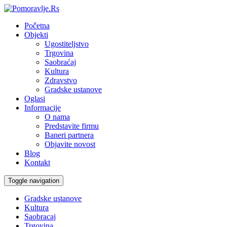
Početna
Objekti
Ugostiteljstvo
Trgovina
Saobraćaj
Kultura
Zdravstvo
Gradske ustanove
Oglasi
Informacije
O nama
Predstavite firmu
Baneri partnera
Objavite novost
Blog
Kontakt
Toggle navigation
Gradske ustanove
Kultura
Saobracaj
Trgovina