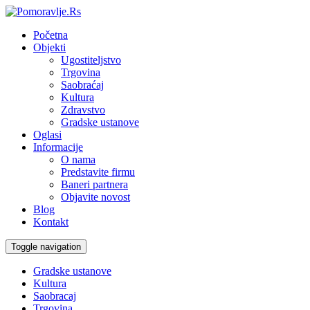
Početna
Objekti
Ugostiteljstvo
Trgovina
Saobraćaj
Kultura
Zdravstvo
Gradske ustanove
Oglasi
Informacije
O nama
Predstavite firmu
Baneri partnera
Objavite novost
Blog
Kontakt
Toggle navigation
Gradske ustanove
Kultura
Saobracaj
Trgovina