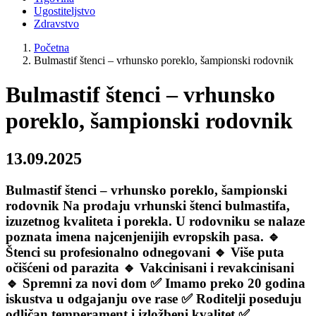
Ugostiteljstvo
Zdravstvo
Početna
Bulmastif štenci – vrhunsko poreklo, šampionski rodovnik
Bulmastif štenci – vrhunsko
poreklo, šampionski rodovnik
13.09.2025
Bulmastif štenci – vrhunsko poreklo, šampionski
rodovnik Na prodaju vrhunski štenci bulmastifa,
izuzetnog kvaliteta i porekla. U rodovniku se nalaze
poznata imena najcenjenijih evropskih pasa. 🔹
Štenci su profesionalno odnegovani 🔹 Više puta
očišćeni od parazita 🔹 Vakcinisani i revakcinisani
🔹 Spremni za novi dom ✅ Imamo preko 20 godina
iskustva u odgajanju ove rase ✅ Roditelji poseduju
odličan temperament i izložbeni kvalitet ✅