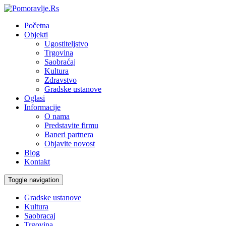
Početna
Objekti
Ugostiteljstvo
Trgovina
Saobraćaj
Kultura
Zdravstvo
Gradske ustanove
Oglasi
Informacije
O nama
Predstavite firmu
Baneri partnera
Objavite novost
Blog
Kontakt
Toggle navigation
Gradske ustanove
Kultura
Saobracaj
Trgovina