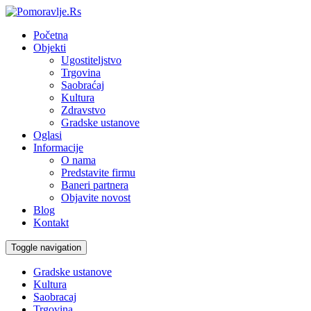
Početna
Objekti
Ugostiteljstvo
Trgovina
Saobraćaj
Kultura
Zdravstvo
Gradske ustanove
Oglasi
Informacije
O nama
Predstavite firmu
Baneri partnera
Objavite novost
Blog
Kontakt
Toggle navigation
Gradske ustanove
Kultura
Saobracaj
Trgovina