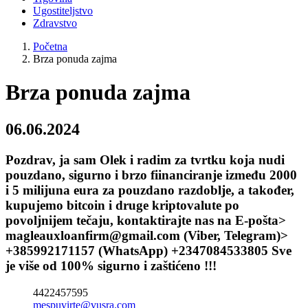
Ugostiteljstvo
Zdravstvo
Početna
Brza ponuda zajma
Brza ponuda zajma
06.06.2024
Pozdrav, ja sam Olek i radim za tvrtku koja nudi
pouzdano, sigurno i brzo fiinanciranje između 2000
i 5 milijuna eura za pouzdano razdoblje, a također,
kupujemo bitcoin i druge kriptovalute po
povoljnijem tečaju, kontaktirajte nas na E-pošta>
magleauxloanfirm@gmail.com (Viber, Telegram)>
+385992171157 (WhatsApp) +2347084533805 Sve
je više od 100% sigurno i zaštićeno !!!
4422457595
mespuvirte@vusra.com