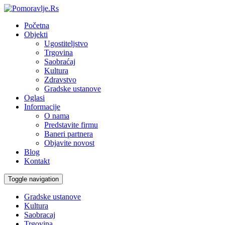
Početna
Objekti
Ugostiteljstvo
Trgovina
Saobraćaj
Kultura
Zdravstvo
Gradske ustanove
Oglasi
Informacije
O nama
Predstavite firmu
Baneri partnera
Objavite novost
Blog
Kontakt
Toggle navigation
Gradske ustanove
Kultura
Saobracaj
Trgovina