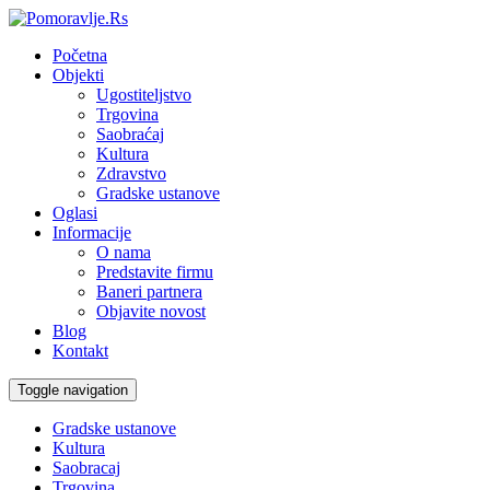
Početna
Objekti
Ugostiteljstvo
Trgovina
Saobraćaj
Kultura
Zdravstvo
Gradske ustanove
Oglasi
Informacije
O nama
Predstavite firmu
Baneri partnera
Objavite novost
Blog
Kontakt
Toggle navigation
Gradske ustanove
Kultura
Saobracaj
Trgovina