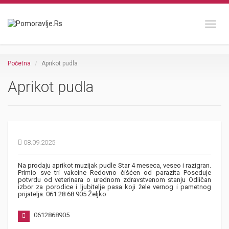
Toggl
Početna
Aprikot pudla
Aprikot pudla
08.09.2025
Na prodaju aprikot muzijak pudle Star 4 meseca, veseo i razigran.
Primio sve tri vakcine Redovno čišćen od parazita Poseduje
potvrdu od veterinara o urednom zdravstvenom stanju Odličan
izbor za porodice i ljubitelje pasa koji žele vernog i pametnog
prijatelja. 061 28 68 905 Željko
0612868905