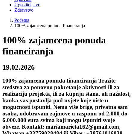
Ugostiteljstvo
Zdravstvo
Početna
100% zajamcena ponuda financiranja
100% zajamcena ponuda
financiranja
19.02.2026
100% zajamcena ponuda financiranja Tražite
sredstva za ponovno pokretanje aktivnosti ili za
realizaciju projekta, ili za kupnju stana, ali nažalost,
banka vas postavlja pod uvjete koje niste u
mogucnosti ispuniti. Nema više brige, privatna sam
osoba, odobravam zajmove u rasponu od 2.000 do
6.000.000 eura svima koji mogu ispuniti svoje
obveze. Kontakt: mariamarieta162@gmail.com,
Whatsap +33759028484 ili Viber: +38761016038