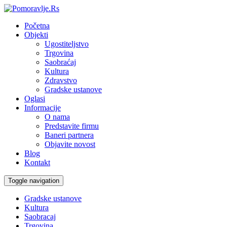
Početna
Objekti
Ugostiteljstvo
Trgovina
Saobraćaj
Kultura
Zdravstvo
Gradske ustanove
Oglasi
Informacije
O nama
Predstavite firmu
Baneri partnera
Objavite novost
Blog
Kontakt
Toggle navigation
Gradske ustanove
Kultura
Saobracaj
Trgovina