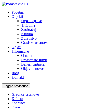
Početna
Objekti
Ugostiteljstvo
Trgovina
Saobraćaj
Kultura
Zdravstvo
Gradske ustanove
Oglasi
Informacije
O nama
Predstavite firmu
Baneri partnera
Objavite novost
Blog
Kontakt
Toggle navigation
Gradske ustanove
Kultura
Saobracaj
Trgovina