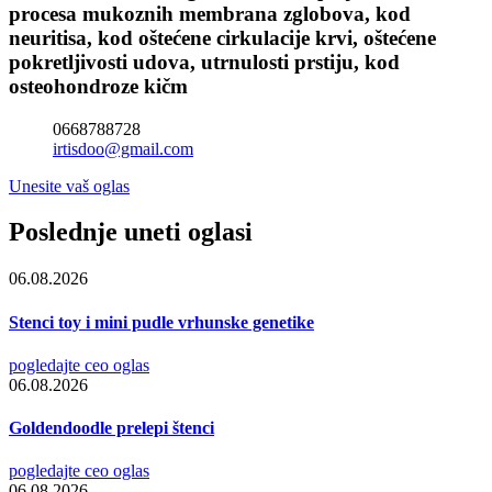
procesa mukoznih membrana zglobova, kod
neuritisa, kod oštećene cirkulacije krvi, oštećene
pokretljivosti udova, utrnulosti prstiju, kod
osteohondroze kičm
0668788728
irtisdoo@gmail.com
Unesite vaš oglas
Poslednje uneti oglasi
06.08.2026
Stenci toy i mini pudle vrhunske genetike
pogledajte ceo oglas
06.08.2026
Goldendoodle prelepi štenci
pogledajte ceo oglas
06.08.2026