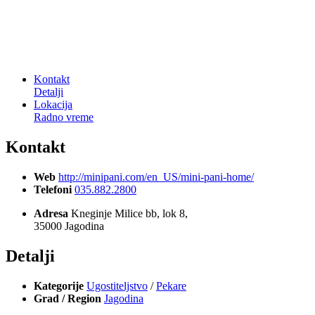
Kontakt
Detalji
Lokacija
Radno vreme
Kontakt
Web
http://minipani.com/en_US/mini-pani-home/
Telefoni
035.882.2800
Adresa
Kneginje Milice bb, lok 8,
35000 Jagodina
Detalji
Kategorije
Ugostiteljstvo
/
Pekare
Grad / Region
Jagodina