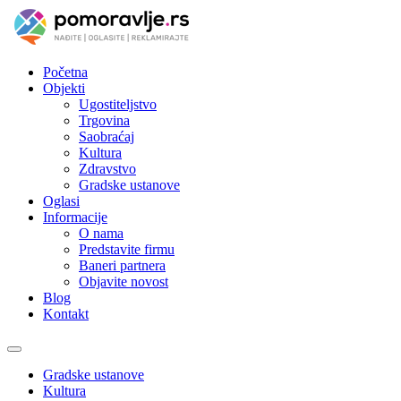
Početna
Objekti
Ugostiteljstvo
Trgovina
Saobraćaj
Kultura
Zdravstvo
Gradske ustanove
Oglasi
Informacije
O nama
Predstavite firmu
Baneri partnera
Objavite novost
Blog
Kontakt
Toggle
navigation
Gradske ustanove
Kultura