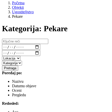
Početna
Objekti
Ugostiteljstvo
Pekare
Kategorija: Pekare
Pretraga
Poređaj po:
Nazivu
Datumu objave
Oceni
Pregledu
Redosled:
Asc