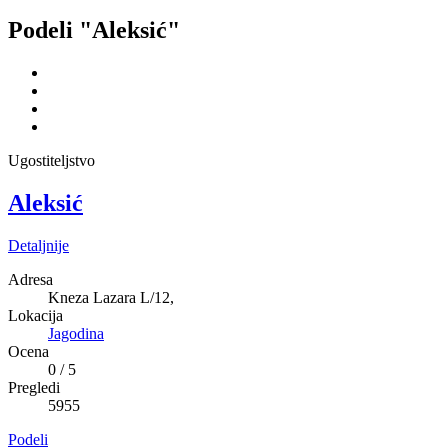
Podeli "Aleksić"
Ugostiteljstvo
Aleksić
Detaljnije
Adresa
Kneza Lazara L/12,
Lokacija
Jagodina
Ocena
0
/
5
Pregledi
5955
Podeli