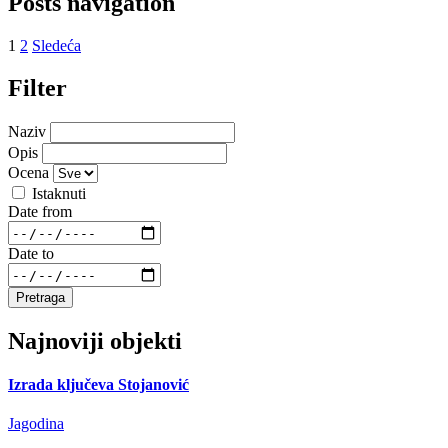
Posts navigation
1
2
Sledeća
Filter
Naziv
Opis
Ocena
Istaknuti
Date from
Date to
Pretraga
Najnoviji objekti
Izrada ključeva Stojanović
Jagodina