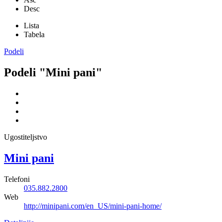
Desc
Lista
Tabela
Podeli
Podeli "Mini pani"
Ugostiteljstvo
Mini pani
Telefoni
035.882.2800
Web
http://minipani.com/en_US/mini-pani-home/