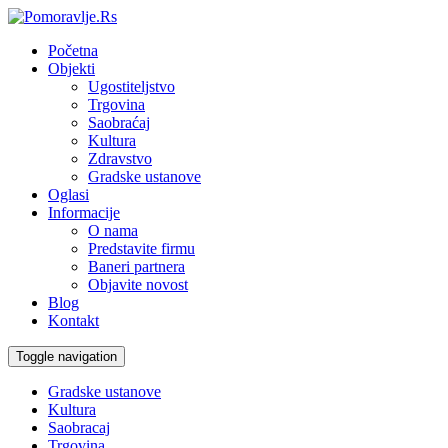
Početna
Objekti
Ugostiteljstvo
Trgovina
Saobraćaj
Kultura
Zdravstvo
Gradske ustanove
Oglasi
Informacije
O nama
Predstavite firmu
Baneri partnera
Objavite novost
Blog
Kontakt
Toggle navigation
Gradske ustanove
Kultura
Saobracaj
Trgovina