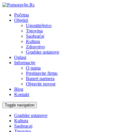
Početna
Objekti
Ugostiteljstvo
Trgovina
Saobraćaj
Kultura
Zdravstvo
Gradske ustanove
Oglasi
Informacije
O nama
Predstavite firmu
Baneri partnera
Objavite novost
Blog
Kontakt
Toggle navigation
Gradske ustanove
Kultura
Saobracaj
Trgovina