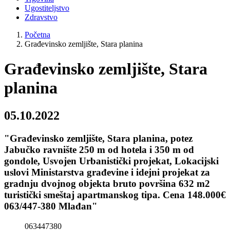
Ugostiteljstvo
Zdravstvo
Početna
Građevinsko zemljište, Stara planina
Građevinsko zemljište, Stara
planina
05.10.2022
"Građevinsko zemljište, Stara planina, potez
Jabučko ravnište 250 m od hotela i 350 m od
gondole, Usvojen Urbanistički projekat, Lokacijski
uslovi Ministarstva građevine i idejni projekat za
gradnju dvojnog objekta bruto površina 632 m2
turistički smeštaj apartmanskog tipa. Cena 148.000€
063/447-380 Mlađan"
063447380