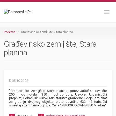
Toggl
Početna
Građevinsko zemljište, Stara planina
Građevinsko zemljište, Stara
planina
05.10.2022
"Građevinsko zemljište, Stara planina, potez Jabučko ravnište
250 m od hotela i 350 m od gondole, Usvojen Urbanistički
projekat, Lokacijski uslovi Ministarstva građevine i idejni projekat
za gradnju dvojnog objekta bruto površina 632 m2 turistički
smeštaj apartmanskog tipa. Cena 148.000€ 063/447-380 Mlađan"
063447380
oglasise0015@gmail.com