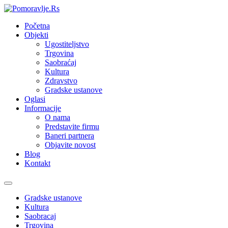
Početna
Objekti
Ugostiteljstvo
Trgovina
Saobraćaj
Kultura
Zdravstvo
Gradske ustanove
Oglasi
Informacije
O nama
Predstavite firmu
Baneri partnera
Objavite novost
Blog
Kontakt
Toggle
navigation
Gradske ustanove
Kultura
Saobracaj
Trgovina