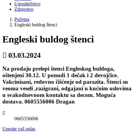
Ugostiteljstvo
Zdravstvo
Početna
Engleski buldog štenci
Engleski buldog štenci
03.03.2024
Na prodaju prelepi štenci Engleskog buldoga,
oštenjeni 30.12. U ponudi 1 dečak i 2 devojčice.
Vakcinisani, redovno čišćenje od parazita. Štenci su
veoma veseli ,razigrani, odgajani u kućnim uslovima
u svakodnevnom kontaktu sa decom. Moguća
dostava. 0605556006 Dragan
0605556006
Unesite vaš oglas