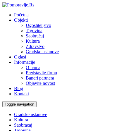
Početna
Objekti
Ugostiteljstvo
Trgovina
Saobraćaj
Kultura
Zdravstvo
Gradske ustanove
Oglasi
Informacije
O nama
Predstavite firmu
Baneri partnera
Objavite novost
Blog
Kontakt
Toggle navigation
Gradske ustanove
Kultura
Saobracaj
Trgovina