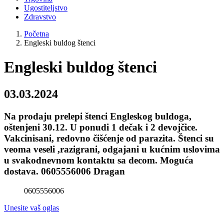
Ugostiteljstvo
Zdravstvo
Početna
Engleski buldog štenci
Engleski buldog štenci
03.03.2024
Na prodaju prelepi štenci Engleskog buldoga,
oštenjeni 30.12. U ponudi 1 dečak i 2 devojčice.
Vakcinisani, redovno čišćenje od parazita. Štenci su
veoma veseli ,razigrani, odgajani u kućnim uslovima
u svakodnevnom kontaktu sa decom. Moguća
dostava. 0605556006 Dragan
0605556006
Unesite vaš oglas