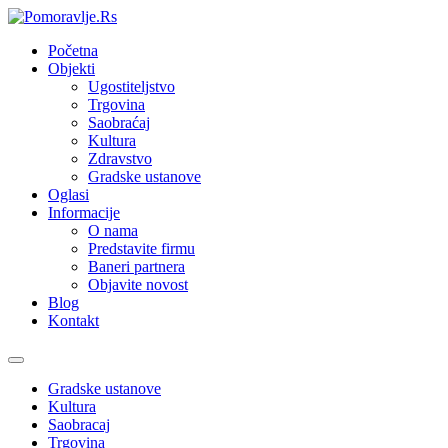
Početna
Objekti
Ugostiteljstvo
Trgovina
Saobraćaj
Kultura
Zdravstvo
Gradske ustanove
Oglasi
Informacije
O nama
Predstavite firmu
Baneri partnera
Objavite novost
Blog
Kontakt
Toggle
navigation
Gradske ustanove
Kultura
Saobracaj
Trgovina