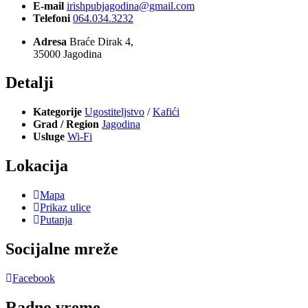
E-mail
irishpubjagodina@gmail.com
Telefoni
064.034.3232
Adresa
Braće Dirak 4,
35000 Jagodina
Detalji
Kategorije
Ugostiteljstvo
/
Kafići
Grad / Region
Jagodina
Usluge
Wi-Fi
Lokacija
Mapa
Prikaz ulice
Putanja
Socijalne mreže
Facebook
Radno vreme