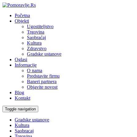
Početna
Objekti
Ugostiteljstvo
Trgovina
Saobraćaj
Kultura
Zdravstvo
Gradske ustanove
Oglasi
Informacije
O nama
Predstavite firmu
Baneri partnera
Objavite novost
Blog
Kontakt
Toggle navigation
Gradske ustanove
Kultura
Saobracaj
Trgovina