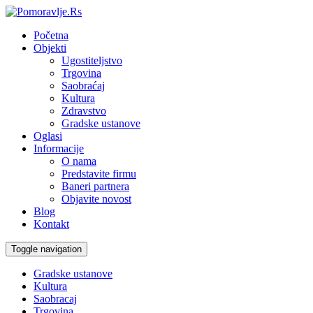
Početna
Objekti
Ugostiteljstvo
Trgovina
Saobraćaj
Kultura
Zdravstvo
Gradske ustanove
Oglasi
Informacije
O nama
Predstavite firmu
Baneri partnera
Objavite novost
Blog
Kontakt
Toggle navigation
Gradske ustanove
Kultura
Saobracaj
Trgovina