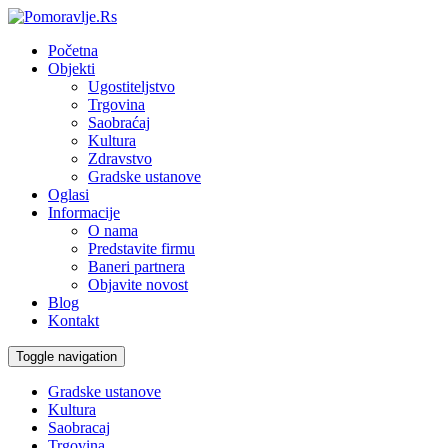
Početna
Objekti
Ugostiteljstvo
Trgovina
Saobraćaj
Kultura
Zdravstvo
Gradske ustanove
Oglasi
Informacije
O nama
Predstavite firmu
Baneri partnera
Objavite novost
Blog
Kontakt
Toggle navigation
Gradske ustanove
Kultura
Saobracaj
Trgovina