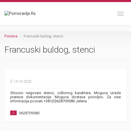
Toggl
Početna
Francuski buldog, stenci
Francuski buldog, stenci
14.10.2023
Strucno negovani stenci, odlicnog karaktera. Moguca izrada
pratece dokumentacije. Moguca dostava povoljno. Za vise
informacija pozvati +381(0)628709580 Jelena
0628709580