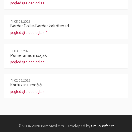
pogledajte ceo oglas
05.08.2026
Border Collie-Border koli štenad
pogledajte ceo oglas
03.08.2026
Pomeranac muzjak
pogledajte ceo oglas
02.08.2026
Kartuzijski mačići
pogledajte ceo oglas
© 2004-2020 Pomoravlje.rs | Developed by
SmileSoft.net