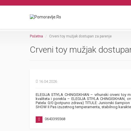
Početna
Crveni toy mužjak dostupan za parenje
Crveni toy mužjak dostupa
16.04.2026
ELEGIJA STIYLA CHINGISKHAN – vrhunski crveni toy mu
kvaliteta i porekla – ELEGIJA STIYLA CHINGISKHAN, crv
Patela: 0/0 (potpuno zdrava) TITULE: Juniorski šampion
SHOW II Pas izuzetnog temperamenta, stabilnog karakter
0643395568