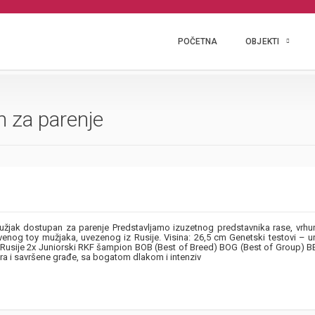
POČETNA
OBJEKTI
n za parenje
žjak dostupan za parenje Predstavljamo izuzetnog predstavnika rase, vrh
enog toy mužjaka, uvezenog iz Rusije. Visina: 26,5 cm Genetski testovi – u
 Rusije 2x Juniorski RKF šampion BOB (Best of Breed) BOG (Best of Group) B
a i savršene građe, sa bogatom dlakom i intenziv