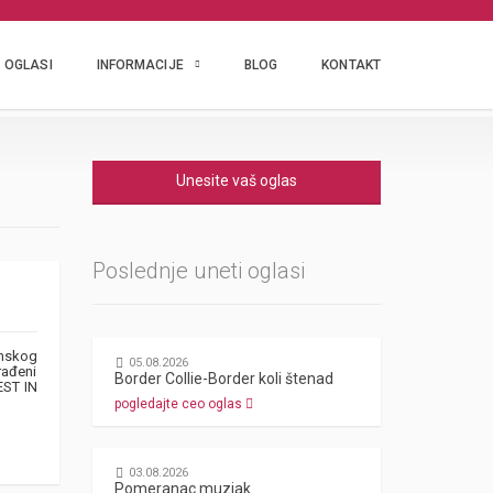
OGLASI
INFORMACIJE
BLOG
KONTAKT
Unesite vaš oglas
Poslednje uneti oglasi
unskog
05.08.2026
rađeni
Border Collie-Border koli štenad
EST IN
pogledajte ceo oglas
03.08.2026
Pomeranac muzjak